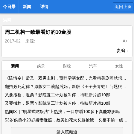
今日景
新闻
详情
返回上页
洪网
周二机构一致最看好的10金股
2017-02
来源:
A+
责编：
新闻
娱乐
财经
汽车
女性
《陈情令》后又一双男主剧，贾静雯演女配，光看精美剧照就想追！
翻拍必死定律？原版女二演起后妈，新版《王子变青蛙》问题很明显
又要撤档，退票？影院复工计划被叫停，待映新片超10部
又要撤档，退票？影院复工计划被叫停，待映新片超10部
热闻区｜“明星式吃饭法”上热搜，一口饼嚼100多下真能减肥吗
53岁侯勇小20岁娇妻近照，貌美如花大长腿抢镜，长相不输一线明星
进入该频道