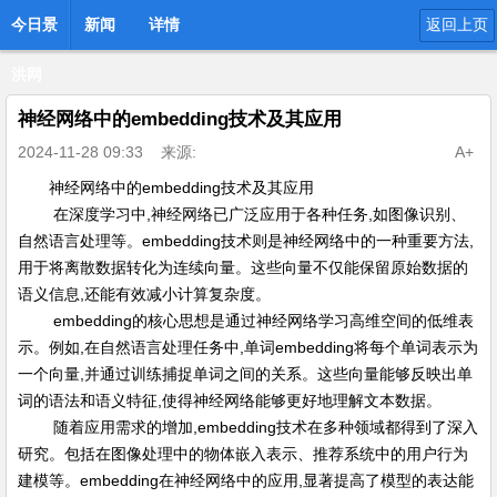
今日景
新闻
详情
返回上页
洪网
神经网络中的embedding技术及其应用
2024-11-28 09:33
来源:
A+
神经网络
中的
embedding
技术及其应用
在深度学习中,
神经网络
已广泛应用于各种任务,如图像识别、
自然语言处理等。
embedding
技术则是
神经网络
中的一种重要方法,
用于将离散数据转化为连续向量。这些向量不仅能保留原始数据的
语义信息,还能有效减小计算复杂度。
embedding
的核心思想是通过
神经网络
学习高维空间的低维表
示。例如,在自然语言处理任务中,单词
embedding
将每个单词表示为
一个向量,并通过训练捕捉单词之间的关系。这些向量能够反映出单
词的语法和语义特征,使得
神经网络
能够更好地理解文本数据。
随着应用需求的增加,
embedding
技术在多种领域都得到了深入
研究。包括在图像处理中的物体嵌入表示、推荐系统中的用户行为
建模等。
embedding
在
神经网络
中的应用,显著提高了模型的表达能